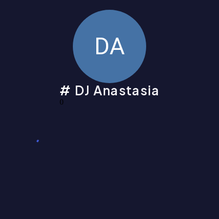
DA
DJ Anastasia
0