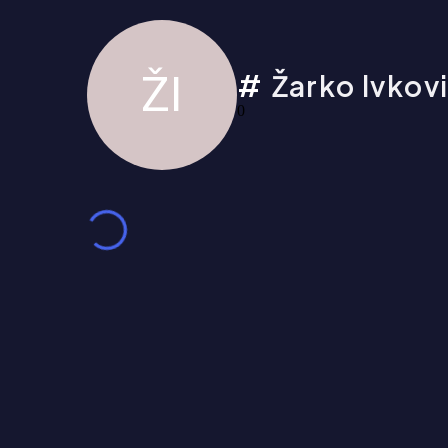
ŽI
Žarko Ivkov
0