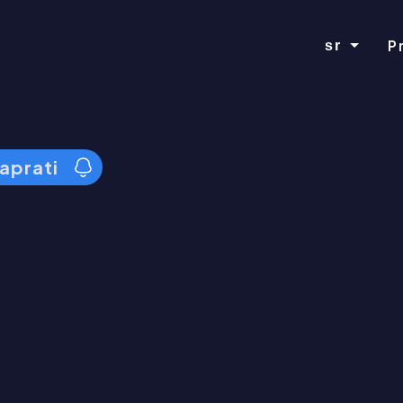
P
sr
aprati