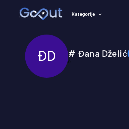
Kategorije
ĐD
Đana Dželić
0