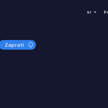
P
sr
Zaprati