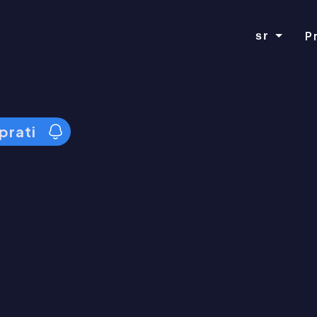
P
sr
prati