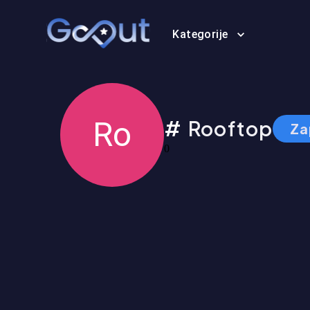
Kategorije
Ro
Rooftop
Za
0