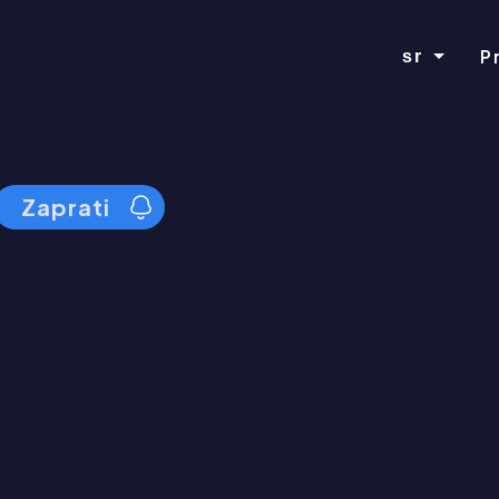
P
sr
Zaprati