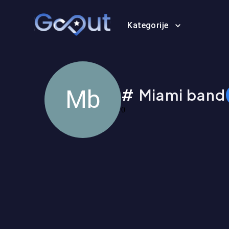
Kategorije
Mb
Miami band
0