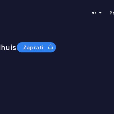
P
sr
lhuis
Zaprati